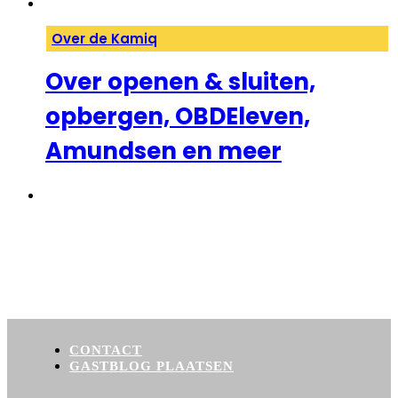
Over de Kamiq
Over openen & sluiten,
opbergen, OBDEleven,
Amundsen en meer
1
2
→
CONTACT
GASTBLOG PLAATSEN