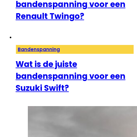
bandenspanning voor een
Renault Twingo?
Bandenspanning
Wat is de juiste
bandenspanning voor een
Suzuki Swift?