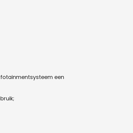
infotainmentsysteem een
bruik;