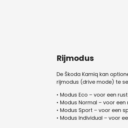
Rijmodus
De Škoda Kamiq kan optione
rijmodus (drive mode) te sel
•
Modus Eco – voor een rustig
•
Modus Normal – voor een nor
•
Modus Sport – voor een sport
•
Modus Individual – voor een p