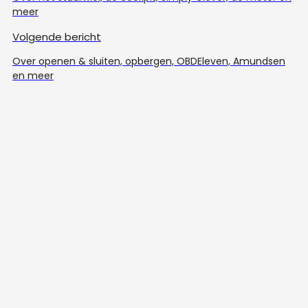
meer
Volgende bericht
Over openen & sluiten, opbergen, OBDEleven, Amundsen
en meer