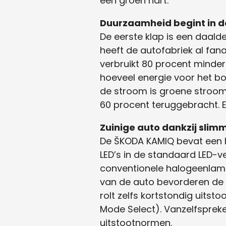
een groen hart.
Duurzaamheid begint in d
De eerste klap is een daald
heeft de autofabriek al fan
verbruikt 80 procent minder e
hoeveel energie voor het 
de stroom is groene stroom. 
60 procent teruggebracht. E
Zuinige auto dankzij sli
De ŠKODA KAMIQ bevat een h
LED’s in de standaard LED-v
conventionele halogeenlam
van de auto bevorderen de 
rolt zelfs kortstondig uitst
Mode Select). Vanzelfsprek
uitstootnormen.