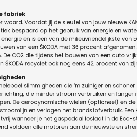
e fabriek
er waard. Voordat jij de sleutel van jouw nieuwe K
atiek bespaard op het gebruik van energie en wate
nergie en is een van de milieuvriendelijkste van Eur
bouwen van een ŠKODA met 36 procent afgenomen. 
De CO2 die tijdens het bouwen van een auto vrijkom
n ŠKODA recyclet ook nog eens 42 procent van zij
mmigheden
eleboel slimmigheden die ‘m zuiniger en schoner
erlichting, die minder stroom verbruiken en lang
pen. De aerodynamische wielen (optioneel) en de
stroomlijn en verlagen het brandstofverbruik. E
ootvrij wanneer je het gaspedaal loslaat in de Eco-
end voldoen alle motoren aan de nieuwste en str