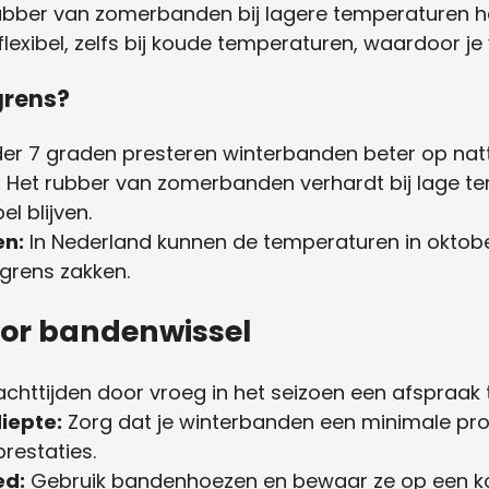
rubber van zomerbanden bij lagere temperaturen h
lexibel, zelfs bij koude temperaturen, waardoor je v
grens?
r 7 graden presteren winterbanden beter op nat
:
Het rubber van zomerbanden verhardt bij lage tem
l blijven.
n:
In Nederland kunnen de temperaturen in oktob
grens zakken.
oor bandenwissel
chttijden door vroeg in het seizoen een afspraak t
iepte:
Zorg dat je winterbanden een minimale pro
restaties.
ed:
Gebruik bandenhoezen en bewaar ze op een koe