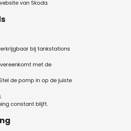
website van Skoda.
ds
krijgbaar bij tankstations
 overeenkomt met de
Stel de pomp in op de juiste
.
ng constant blijft.
ing