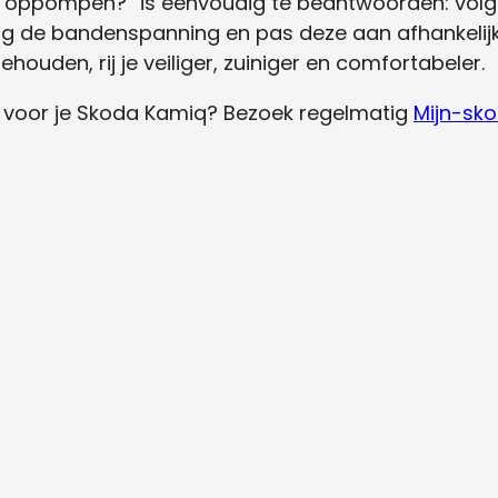
oppompen?” is eenvoudig te beantwoorden: volg d
ig de bandenspanning en pas deze aan afhankeli
houden, rij je veiliger, zuiniger en comfortabeler.
en voor je Skoda Kamiq? Bezoek regelmatig
Mijn-sk