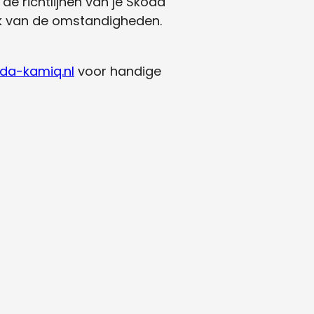
e richtlijnen van je Skoda
jk van de omstandigheden.
oda-kamiq.nl
voor handige