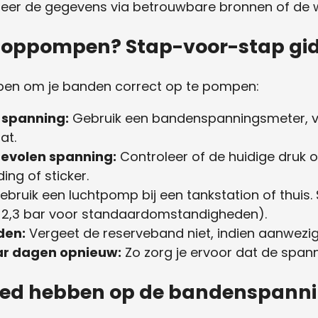
eer de gegevens via betrouwbare bronnen of de 
 oppompen? Stap-voor-stap gi
pen om je banden correct op te pompen:
 spanning:
Gebruik een bandenspanningsmeter, ver
at.
bevolen spanning:
Controleer of de huidige druk
ing of sticker.
bruik een luchtpomp bij een tankstation of thuis. 
d 2,3 bar voor standaardomstandigheden).
den:
Vergeet de reserveband niet, indien aanwezig
ar dagen opnieuw:
Zo zorg je ervoor dat de spanni
loed hebben op de bandenspann