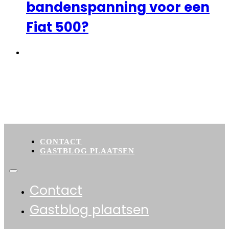
bandenspanning voor een
Fiat 500?
←
1
2
CONTACT
GASTBLOG PLAATSEN
Contact
Gastblog plaatsen